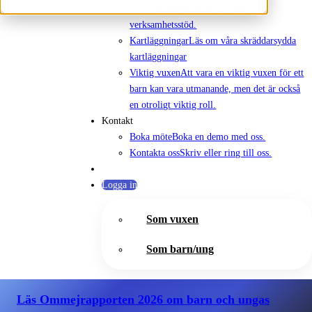
För verksamheter
Läs om vårt
verksamhetsstöd.
Kartläggningar
Läs om våra skräddarsydda
kartläggningar
Viktig vuxen
Att vara en viktig vuxen för ett
barn kan vara utmanande, men det är också
en otroligt viktig roll.
Kontakt
Boka möte
Boka en demo med oss.
Kontakta oss
Skriv eller ring till oss.
Logga in
Som vuxen
Som barn/ung
Läs Ommejrapporten 2026
om barn och ungas