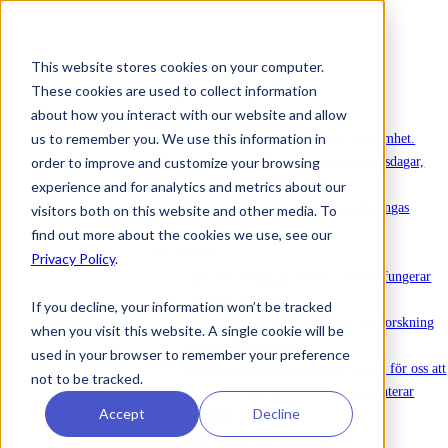
This website stores cookies on your computer.
These cookies are used to collect information
Att köpa in Ommej
about how you interact with our website and allow
Nyheter
us to remember you. We use this information in
Nyheter
Senaste nytt om vår verksamhet.
order to improve and customize your browsing
Evenemang
Anmälan till utbildningsdagar,
webinarier och annat.
experience and for analytics and metrics about our
Rapporter
Rapporter om barn och ungas
visitors both on this website and other media. To
mående.
find out more about the cookies we use, see our
Om Ommej
Privacy Policy
.
Barn och unga
Läs om hur Ommej fungerar
för barn och unga.
If you decline, your information won’t be tracked
Forskning och Impact
Läs om den forskning
when you visit this website. A single cookie will be
som gjorts på Ommej.
used in your browser to remember your preference
Dataskydd & säkerhet
Det är viktigt för oss att
not to be tracked.
du känner dig trygg med hur vi hanterar
Accept
Decline
känsliga uppgifter.
Om oss
Allt om företaget.