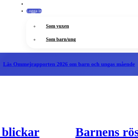
Logga in
Som vuxen
Som barn/ung
Läs Ommejrapporten 2026
om barn och ungas mående
 blickar
Barnens röst