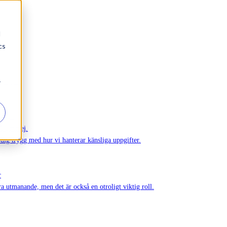
d
cs
r
h annat.
 unga.
på Ommej.
r dig trygg med hur vi hanterar känsliga uppgifter.
r
ra utmanande, men det är också en otroligt viktig roll.