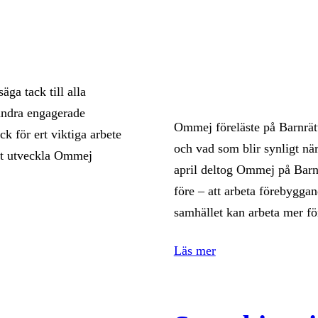
äga tack till alla
 andra engagerade
Ommej föreläste på Barnrätt
k för ert viktiga arbete
och vad som blir synligt nä
att utveckla Ommej
april deltog Ommej på Barnr
före – att arbeta förebygg
samhället kan arbeta mer 
Läs mer