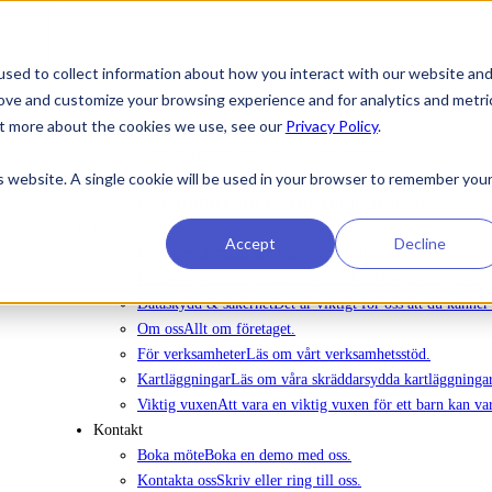
sed to collect information about how you interact with our website an
rove and customize your browsing experience and for analytics and metri
Att köpa in Ommej
out more about the cookies we use, see our
Privacy Policy
.
Nyheter
Nyheter
Senaste nytt om vår verksamhet.
is website. A single cookie will be used in your browser to remember you
Evenemang
Anmälan till utbildningsdagar, webinarier oc
Rapporter
Rapporter om barn och ungas mående.
Om Ommej
Accept
Decline
Barn och unga
Läs om hur Ommej fungerar för barn och
Forskning och Impact
Läs om den forskning som gjorts 
Dataskydd & säkerhet
Det är viktigt för oss att du känne
Om oss
Allt om företaget.
För verksamheter
Läs om vårt verksamhetsstöd.
Kartläggningar
Läs om våra skräddarsydda kartläggninga
Viktig vuxen
Att vara en viktig vuxen för ett barn kan va
Kontakt
Boka möte
Boka en demo med oss.
Kontakta oss
Skriv eller ring till oss.