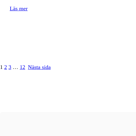
Läs mer
1
2
3
…
12
Nästa sida