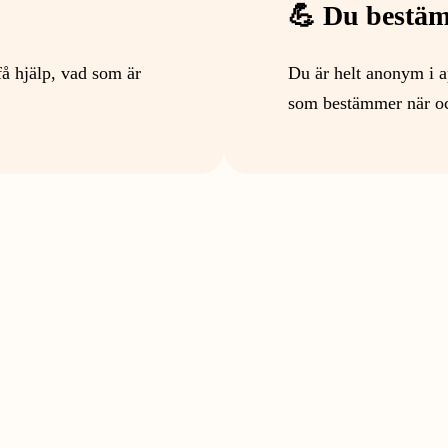
💪 Du bestä
få hjälp, vad som är
Du är helt anonym i ap
som bestämmer när o