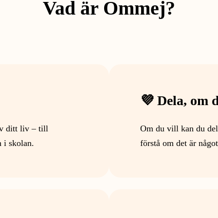
Vad är Ommej?
💜 Dela, om d
itt liv – till
Om du vill kan du del
 i skolan.
förstå om det är någo