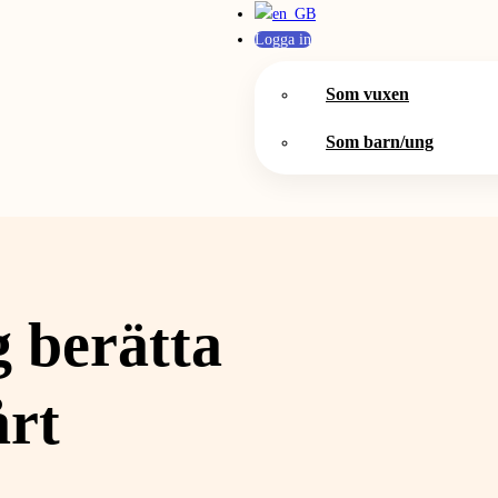
Logga in
Som vuxen
Som barn/ung
 berätta
årt