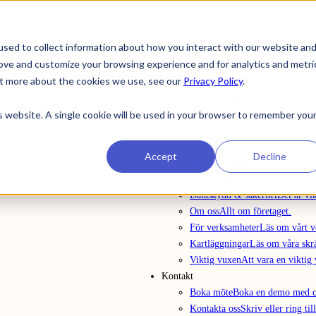
sed to collect information about how you interact with our website an
rove and customize your browsing experience and for analytics and metri
Att köpa in Ommej
out more about the cookies we use, see our
Privacy Policy
.
Nyheter
Nyheter
Senaste nytt om vår ve
is website. A single cookie will be used in your browser to remember you
Evenemang
Anmälan till utbild
Rapporter
Rapporter om barn o
Om Ommej
Accept
Decline
Barn och unga
Läs om hur Omme
Forskning och Impact
Läs om d
Dataskydd & säkerhet
Det är vi
Om oss
Allt om företaget.
För verksamheter
Läs om vårt v
Kartläggningar
Läs om våra skr
Viktig vuxen
Att vara en viktig
Kontakt
Boka möte
Boka en demo med o
Kontakta oss
Skriv eller ring till