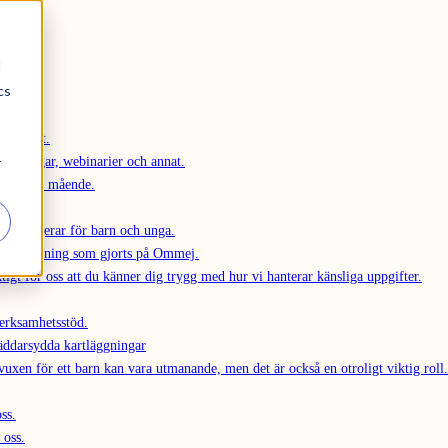
d
cs
rksamhet.
r
ningsdagar, webinarier och annat.
ch ungas mående.
j fungerar för barn och unga.
en forskning som gjorts på Ommej.
ktigt för oss att du känner dig trygg med hur vi hanterar känsliga uppgifter.
erksamhetsstöd.
äddarsydda kartläggningar
 vuxen för ett barn kan vara utmanande, men det är också en otroligt viktig roll.
ss.
 oss.