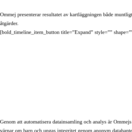
Ommej presenterar resultatet av kartläggningen både muntligt
åtgärder.
[bold_timeline_item_button title=”Expand” style=”” shape=”
Genom att automatisera datainsamling och analys är Ommejs 
värnar om barn och ungas integritet genom anonym datahanter