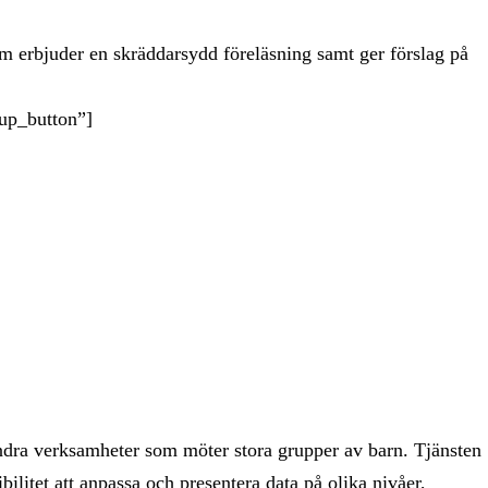
m erbjuder en skräddarsydd föreläsning samt ger förslag på
oup_button”]
ndra verksamheter som möter stora grupper av barn. Tjänsten
itet att anpassa och presentera data på olika nivåer,