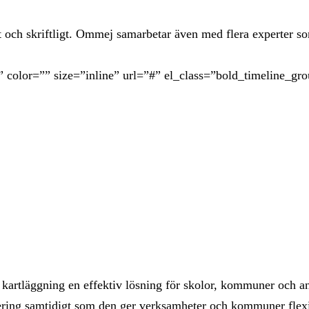
 och skriftligt. Ommej samarbetar även med flera experter so
” color=”” size=”inline” url=”#” el_class=”bold_timeline_gr
kartläggning en effektiv lösning för skolor, kommuner och a
ing samtidigt som den ger verksamheter och kommuner flexibil