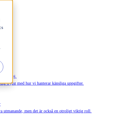
d
cs
r
h annat.
 unga.
på Ommej.
r dig trygg med hur vi hanterar känsliga uppgifter.
r
ra utmanande, men det är också en otroligt viktig roll.