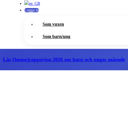
Logga in
Som vuxen
Som barn/ung
Läs Ommejrapporten 2026
om barn och ungas mående