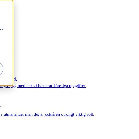
d
cs
r
h annat.
 unga.
på Ommej.
r dig trygg med hur vi hanterar känsliga uppgifter.
r
ra utmanande, men det är också en otroligt viktig roll.