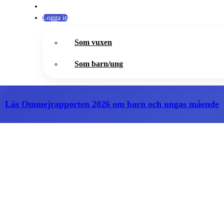
Logga in
Som vuxen
Som barn/ung
Läs Ommejrapporten 2026
om barn och ungas mående