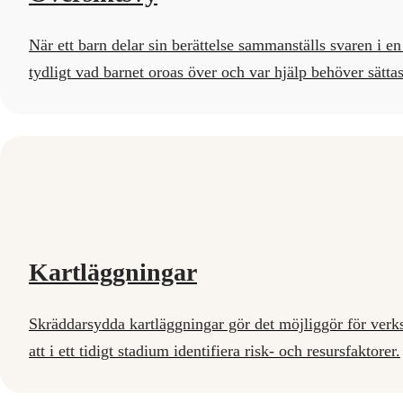
När ett barn delar sin berättelse sammanställs svaren i en
tydligt vad barnet oroas över och var hjälp behöver sättas
Kartläggningar
Skräddarsydda kartläggningar gör det möjliggör för ve
att i ett tidigt stadium identifiera risk- och resursfaktorer.