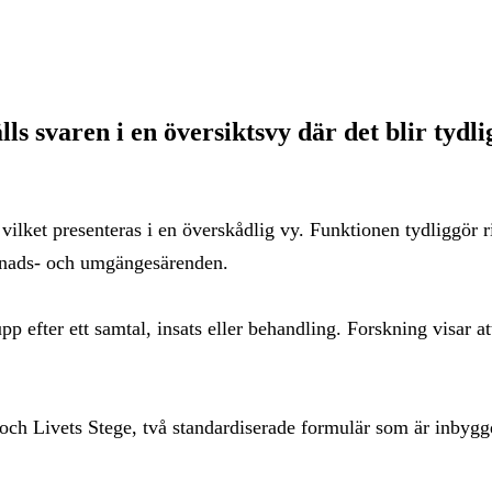
ls svaren i en översiktsvy där det blir tydl
ket presenteras i en överskådlig vy. Funktionen tydliggör ri
rdnads- och umgängesärenden.
 upp efter ett samtal, insats eller behandling. Forskning visa
ch Livets Stege, två standardiserade formulär som är inbyg