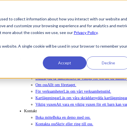
sed to collect information about how you interact with our website an
rove and customize your browsing experience and for analytics and metri
Att köpa in Ommej
out more about the cookies we use, see our
Privacy Policy
.
Nyheter
Nyheter
Senaste nytt om vår verksamhet.
is website. A single cookie will be used in your browser to remember you
Evenemang
Anmälan till utbildningsdagar, webinarier oc
Rapporter
Rapporter om barn och ungas mående.
Om Ommej
Accept
Decline
Barn och unga
Läs om hur Ommej fungerar för barn och
Forskning och Impact
Läs om den forskning som gjorts 
Dataskydd & säkerhet
Det är viktigt för oss att du känne
Om oss
Allt om företaget.
För verksamheter
Läs om vårt verksamhetsstöd.
Kartläggningar
Läs om våra skräddarsydda kartläggninga
Viktig vuxen
Att vara en viktig vuxen för ett barn kan va
Kontakt
Boka möte
Boka en demo med oss.
Kontakta oss
Skriv eller ring till oss.