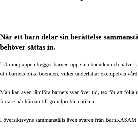
När ett barn delar sin berättelse sammanstäl
behöver sättas in.
I Ommej-appen bygger barnen upp sina boenden och nätverk vil
ut i barnets olika boenden, vilket underlättar exempelvis vå
Man kan även jämföra barnets svar över tid, tex för att följa
fortare når kärnan till grundproblematiken.
I översiktsvyns sammanställs även svaren från BarnKASAM o