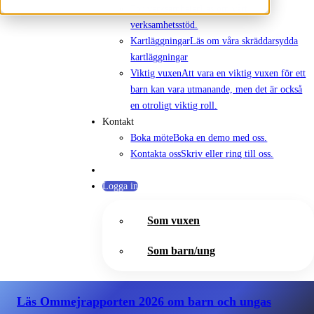
För verksamheter
Läs om vårt
verksamhetsstöd.
Kartläggningar
Läs om våra skräddarsydda
kartläggningar
Viktig vuxen
Att vara en viktig vuxen för ett
barn kan vara utmanande, men det är också
en otroligt viktig roll.
Kontakt
Boka möte
Boka en demo med oss.
Kontakta oss
Skriv eller ring till oss.
Logga in
Som vuxen
Som barn/ung
Läs Ommejrapporten 2026
om barn och ungas