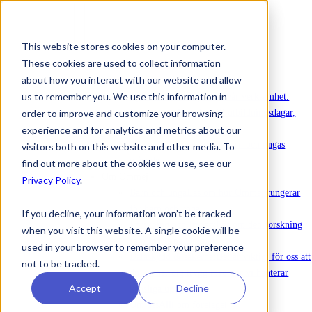
This website stores cookies on your computer.
These cookies are used to collect information
Att köpa in Ommej
about how you interact with our website and allow
Nyheter
us to remember you. We use this information in
Nyheter
Senaste nytt om vår verksamhet.
order to improve and customize your browsing
Evenemang
Anmälan till utbildningsdagar,
webinarier och annat.
experience and for analytics and metrics about our
Rapporter
Rapporter om barn och ungas
visitors both on this website and other media. To
mående.
find out more about the cookies we use, see our
Om Ommej
Privacy Policy
.
Barn och unga
Läs om hur Ommej fungerar
för barn och unga.
If you decline, your information won’t be tracked
Forskning och Impact
Läs om den forskning
when you visit this website. A single cookie will be
som gjorts på Ommej.
used in your browser to remember your preference
Dataskydd & säkerhet
Det är viktigt för oss att
not to be tracked.
du känner dig trygg med hur vi hanterar
Accept
Decline
känsliga uppgifter.
Om oss
Allt om företaget.