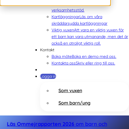
För verksamheter
Läs om vårt
verksamhetsstöd.
Kartläggningar
Läs om våra
skräddarsydda kartläggningar
Viktig vuxen
Att vara en viktig vuxen för
ett barn kan vara utmanande, men det är
också en otroligt viktig roll.
Kontakt
Boka möte
Boka en demo med oss.
Kontakta oss
Skriv eller ring till oss.
Logga in
Som vuxen
Som barn/ung
Läs Ommejrapporten 2026
om barn och