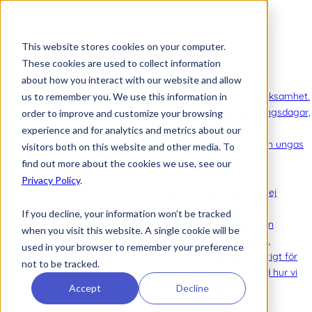
This website stores cookies on your computer.
These cookies are used to collect information
Att köpa in Ommej
about how you interact with our website and allow
Nyheter
Nyheter
Senaste nytt om vår verksamhet.
us to remember you. We use this information in
Evenemang
Anmälan till utbildningsdagar,
order to improve and customize your browsing
webinarier och annat.
experience and for analytics and metrics about our
Rapporter
Rapporter om barn och ungas
visitors both on this website and other media. To
mående.
find out more about the cookies we use, see our
Om Ommej
Privacy Policy
.
Barn och unga
Läs om hur Ommej
fungerar för barn och unga.
If you decline, your information won’t be tracked
Forskning och Impact
Läs om den
when you visit this website. A single cookie will be
forskning som gjorts på Ommej.
used in your browser to remember your preference
Dataskydd & säkerhet
Det är viktigt för
not to be tracked.
oss att du känner dig trygg med hur vi
Accept
Decline
hanterar känsliga uppgifter.
Om oss
Allt om företaget.