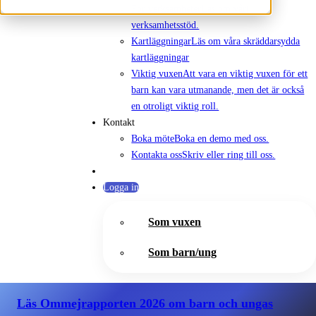
För verksamheter
Läs om vårt
verksamhetsstöd.
Kartläggningar
Läs om våra skräddarsydda
kartläggningar
Viktig vuxen
Att vara en viktig vuxen för ett
barn kan vara utmanande, men det är också
en otroligt viktig roll.
Kontakt
Boka möte
Boka en demo med oss.
Kontakta oss
Skriv eller ring till oss.
Logga in
Som vuxen
Som barn/ung
Läs Ommejrapporten 2026
om barn och ungas