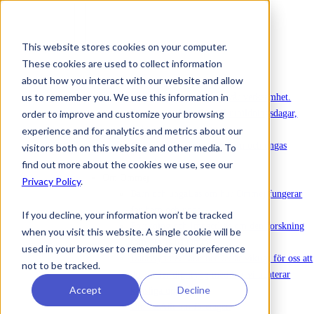
This website stores cookies on your computer.
These cookies are used to collect information
Att köpa in Ommej
about how you interact with our website and allow
Nyheter
us to remember you. We use this information in
Nyheter
Senaste nytt om vår verksamhet.
order to improve and customize your browsing
Evenemang
Anmälan till utbildningsdagar,
webinarier och annat.
experience and for analytics and metrics about our
Rapporter
Rapporter om barn och ungas
visitors both on this website and other media. To
mående.
find out more about the cookies we use, see our
Om Ommej
Privacy Policy
.
Barn och unga
Läs om hur Ommej fungerar
för barn och unga.
If you decline, your information won’t be tracked
Forskning och Impact
Läs om den forskning
when you visit this website. A single cookie will be
som gjorts på Ommej.
used in your browser to remember your preference
Dataskydd & säkerhet
Det är viktigt för oss att
not to be tracked.
du känner dig trygg med hur vi hanterar
Accept
Decline
känsliga uppgifter.
Om oss
Allt om företaget.