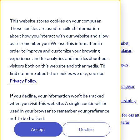
This website stores cookies on your computer.
These cookies are used to collect information
Att köpa in Ommej
about how you interact with our website and allow
Nyheter
us to remember you. We use this information in
Nyheter
Senaste nytt om vår verksamhet.
order to improve and customize your browsing
Evenemang
Anmälan till utbildningsdagar,
webinarier och annat.
experience and for analytics and metrics about our
Rapporter
Rapporter om barn och ungas
visitors both on this website and other media. To
mående.
find out more about the cookies we use, see our
Om Ommej
Privacy Policy
.
Barn och unga
Läs om hur Ommej fungerar
för barn och unga.
If you decline, your information won’t be tracked
Forskning och Impact
Läs om den forskning
when you visit this website. A single cookie will be
som gjorts på Ommej.
used in your browser to remember your preference
Dataskydd & säkerhet
Det är viktigt för oss att
not to be tracked.
du känner dig trygg med hur vi hanterar
Accept
Decline
känsliga uppgifter.
Om oss
Allt om företaget.