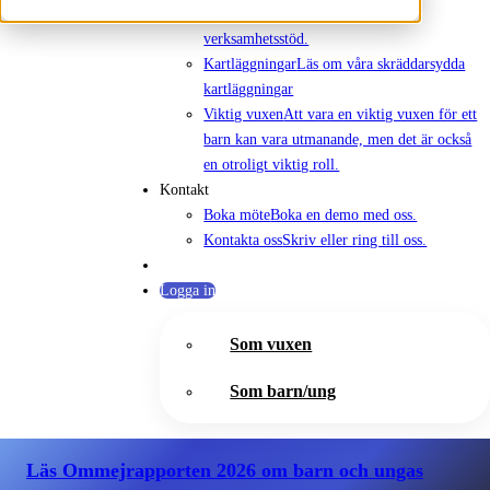
För verksamheter
Läs om vårt
verksamhetsstöd.
Kartläggningar
Läs om våra skräddarsydda
kartläggningar
Viktig vuxen
Att vara en viktig vuxen för ett
barn kan vara utmanande, men det är också
en otroligt viktig roll.
Kontakt
Boka möte
Boka en demo med oss.
Kontakta oss
Skriv eller ring till oss.
Logga in
Som vuxen
Som barn/ung
Läs Ommejrapporten 2026
om barn och ungas