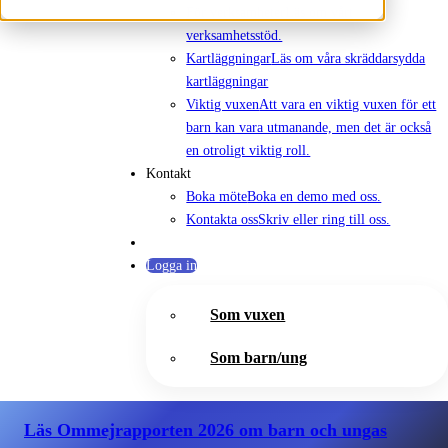
För verksamheter
Läs om vårt
verksamhetsstöd.
Kartläggningar
Läs om våra skräddarsydda
kartläggningar
Viktig vuxen
Att vara en viktig vuxen för ett
barn kan vara utmanande, men det är också
en otroligt viktig roll.
Kontakt
Boka möte
Boka en demo med oss.
Kontakta oss
Skriv eller ring till oss.
Logga in
Som vuxen
Som barn/ung
Läs Ommejrapporten 2026
om barn och ungas