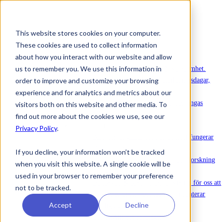
This website stores cookies on your computer.
These cookies are used to collect information
Att köpa in Ommej
about how you interact with our website and allow
Nyheter
us to remember you. We use this information in
Nyheter
Senaste nytt om vår verksamhet.
order to improve and customize your browsing
Evenemang
Anmälan till utbildningsdagar,
webinarier och annat.
experience and for analytics and metrics about our
Rapporter
Rapporter om barn och ungas
visitors both on this website and other media. To
mående.
find out more about the cookies we use, see our
Om Ommej
Privacy Policy
.
Barn och unga
Läs om hur Ommej fungerar
för barn och unga.
If you decline, your information won’t be tracked
Forskning och Impact
Läs om den forskning
when you visit this website. A single cookie will be
som gjorts på Ommej.
used in your browser to remember your preference
Dataskydd & säkerhet
Det är viktigt för oss att
not to be tracked.
du känner dig trygg med hur vi hanterar
Accept
Decline
känsliga uppgifter.
Om oss
Allt om företaget.