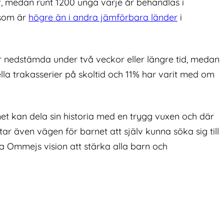
v, medan runt 1200 unga varje år behandlas i
r som är
högre än i andra jämförbara länder
i
er nedstämda under två veckor eller längre tid, medan
uella trakasserier på skoltid och 11% har varit med om
et kan dela sin historia med en trygg vuxen och där
tar även vägen för barnet att själv kunna söka sig till
ötta Ommejs vision att stärka alla barn och