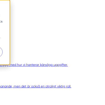
d
cs
at.
r
a.
mmej.
g trygg med hur vi hanterar känsliga uppgifter.
anande, men det är också en otroligt viktig roll.