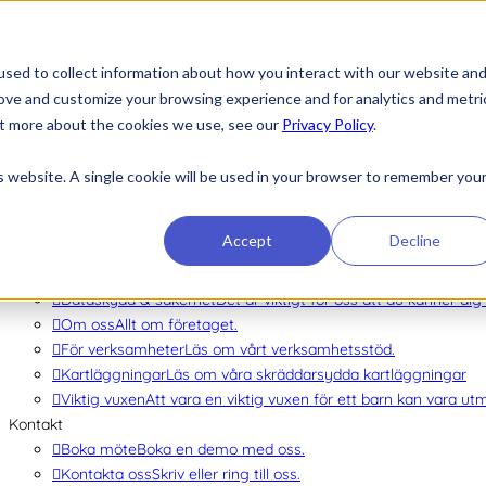
sed to collect information about how you interact with our website an
rove and customize your browsing experience and for analytics and metri
Att köpa in Ommej
out more about the cookies we use, see our
Privacy Policy
.
Nyheter
Nyheter
Senaste nytt om vår verksamhet.
Evenemang
Anmälan till utbildningsdagar, webinarier och ann
is website. A single cookie will be used in your browser to remember you
Rapporter
Rapporter om barn och ungas mående.
Om Ommej
Accept
Decline
Barn och unga
Läs om hur Ommej fungerar för barn och ung
Forskning och Impact
Läs om den forskning som gjorts på O
Dataskydd & säkerhet
Det är viktigt för oss att du känner di
Om oss
Allt om företaget.
För verksamheter
Läs om vårt verksamhetsstöd.
Kartläggningar
Läs om våra skräddarsydda kartläggningar
Viktig vuxen
Att vara en viktig vuxen för ett barn kan vara utm
Kontakt
Boka möte
Boka en demo med oss.
Kontakta oss
Skriv eller ring till oss.