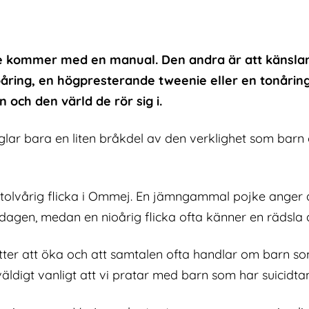
nte kommer med en manual. Den andra är att känslan 
 nioåring, en högpresterande tweenie eller en tonåri
 och den värld de rör sig i.
peglar bara en liten bråkdel av den verklighet som ba
 en tolvårig flicka i Ommej. En jämngammal pojke anger 
dagen, medan en nioårig flicka ofta känner en rädsla a
tsätter att öka och att samtalen ofta handlar om barn 
äldigt vanligt att vi pratar med barn som har suicidta