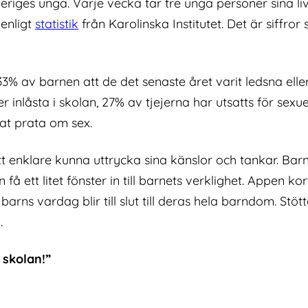
riges unga. Varje vecka tar tre unga personer sina li
 enligt
statistik
från Karolinska Institutet. Det är siffro
3% av barnen att de det senaste året varit ledsna ell
er inlåsta i skolan, 27% av tjejerna har utsatts för sex
at prata om sex.
 enklare kunna uttrycka sina känslor och tankar. Barn
 ett litet fönster in till barnets verklighet. Appen kor
t barns vardag blir till slut till deras hela barndom. St
.
 skolan!”