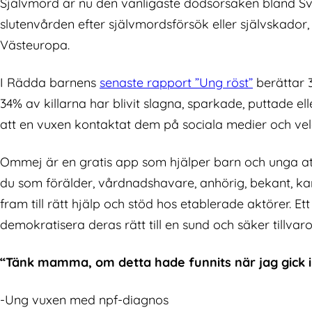
Självmord är nu den vanligaste dödsorsaken bland Sve
slutenvården efter självmordsförsök eller självskador,
Västeuropa.
I Rädda barnens
senaste rapport ”Ung röst”
berättar 3
34% av killarna har blivit slagna, sparkade, puttade ell
att en vuxen kontaktat dem på sociala medier och vel
Ommej är en gratis app som hjälper barn och unga att
du som förälder, vårdnadshavare, anhörig, bekant, kan få
fram till rätt hjälp och stöd hos etablerade aktörer. Et
demokratisera deras rätt till en sund och säker tillvaro
“Tänk mamma, om detta hade funnits när jag gick i
-Ung vuxen med npf-diagnos