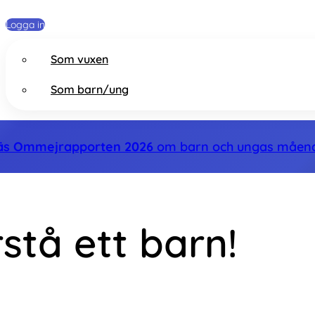
Logga in
Som vuxen
Som barn/ung
äs Ommejrapporten 2026
om barn och ungas måen
stå ett barn!