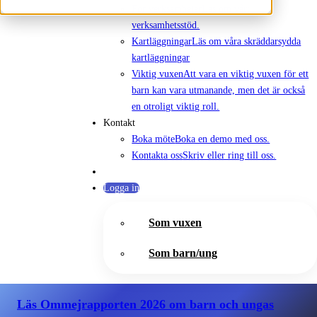
För verksamheter
Läs om vårt
verksamhetsstöd.
Kartläggningar
Läs om våra skräddarsydda
kartläggningar
Viktig vuxen
Att vara en viktig vuxen för ett
barn kan vara utmanande, men det är också
en otroligt viktig roll.
Kontakt
Boka möte
Boka en demo med oss.
Kontakta oss
Skriv eller ring till oss.
Logga in
Som vuxen
Som barn/ung
Läs Ommejrapporten 2026
om barn och ungas