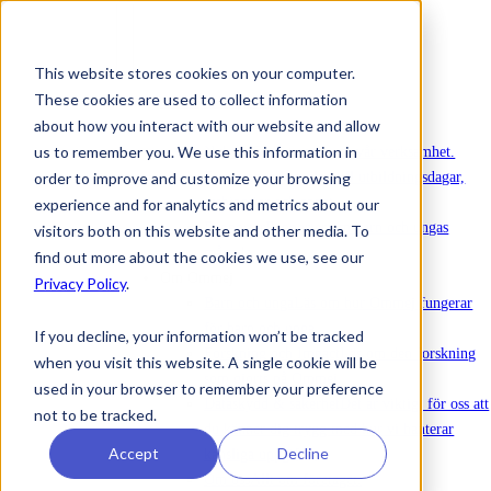
This website stores cookies on your computer.
These cookies are used to collect information
Att köpa in Ommej
about how you interact with our website and allow
Nyheter
us to remember you. We use this information in
Nyheter
Senaste nytt om vår verksamhet.
order to improve and customize your browsing
Evenemang
Anmälan till utbildningsdagar,
webinarier och annat.
experience and for analytics and metrics about our
Rapporter
Rapporter om barn och ungas
visitors both on this website and other media. To
mående.
find out more about the cookies we use, see our
Om Ommej
Privacy Policy
.
Barn och unga
Läs om hur Ommej fungerar
för barn och unga.
If you decline, your information won’t be tracked
Forskning och Impact
Läs om den forskning
when you visit this website. A single cookie will be
som gjorts på Ommej.
used in your browser to remember your preference
Dataskydd & säkerhet
Det är viktigt för oss att
not to be tracked.
du känner dig trygg med hur vi hanterar
Accept
Decline
känsliga uppgifter.
Om oss
Allt om företaget.