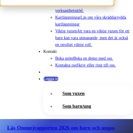
För verksamheter
Läs om vårt
verksamhetsstöd.
Kartläggningar
Läs om våra skräddarsydda
kartläggningar
Viktig vuxen
Att vara en viktig vuxen för ett
barn kan vara utmanande, men det är också
en otroligt viktig roll.
Kontakt
Boka möte
Boka en demo med oss.
Kontakta oss
Skriv eller ring till oss.
Logga in
Som vuxen
Som barn/ung
Läs Ommejrapporten 2026
om barn och ungas