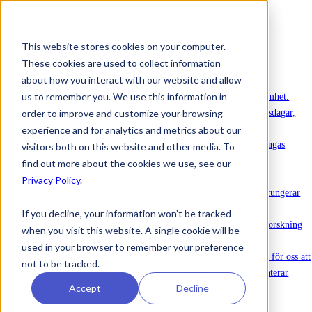
This website stores cookies on your computer.
These cookies are used to collect information
Att köpa in Ommej
about how you interact with our website and allow
Nyheter
us to remember you. We use this information in
Nyheter
Senaste nytt om vår verksamhet.
order to improve and customize your browsing
Evenemang
Anmälan till utbildningsdagar,
webinarier och annat.
experience and for analytics and metrics about our
Rapporter
Rapporter om barn och ungas
visitors both on this website and other media. To
mående.
find out more about the cookies we use, see our
Om Ommej
Privacy Policy
.
Barn och unga
Läs om hur Ommej fungerar
för barn och unga.
If you decline, your information won’t be tracked
Forskning och Impact
Läs om den forskning
when you visit this website. A single cookie will be
som gjorts på Ommej.
used in your browser to remember your preference
Dataskydd & säkerhet
Det är viktigt för oss att
not to be tracked.
du känner dig trygg med hur vi hanterar
Accept
Decline
känsliga uppgifter.
Om oss
Allt om företaget.